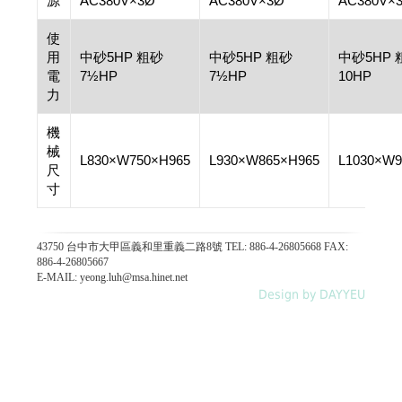
源
AC380V×3Ø
AC380V×3Ø
AC380V×
使
用
中砂5HP 粗砂
中砂5HP 粗砂
中砂5HP 
電
7½HP
7½HP
10HP
力
機
械
L830×W750×H965
L930×W865×H965
L1030×W9
尺
寸
43750 台中市大甲區義和里重義二路8號 TEL: 886-4-26805668 FAX:
886-4-26805667
E-MAIL: yeong.luh@msa.hinet.net
Design by DAYYEU