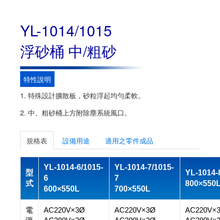
YL-1014/1015
浮砂桶 中/粗砂
特性說明
1. 特殊設計擴散板，砂粒浮起均勻柔軟。
2. 中、粗砂桶上方附除塵系統風口。
規格表
設備用途
適用之零件成品
YL-1014-6/1015-
YL-1014-7/1015-
型
YL-1014-
6
7
式
800×550
600×550L
700×550L
電
AC220V×3Ø
AC220V×3Ø
AC220V×