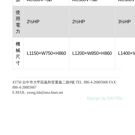
使
用
2½HP
2½HP
3½HP
電
力
機
械
L1150×W750×H860
L1200×W850×H860
L1400×
尺
寸
43750 台中市大甲區義和里重義二路8號 TEL: 886-4-26805668 FAX:
886-4-26805667
E-MAIL: yeong.luh@msa.hinet.net
Design by DAYYEU