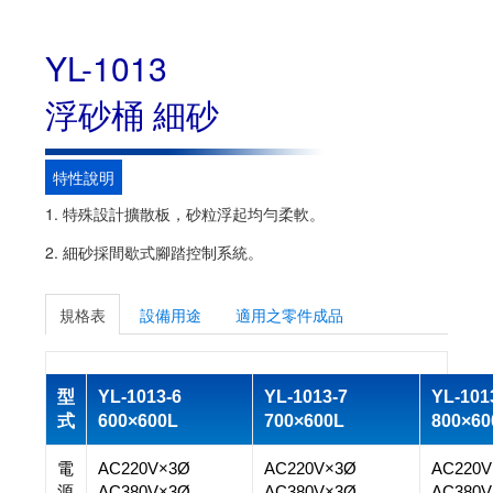
YL-1013
浮砂桶 細砂
特性說明
1. 特殊設計擴散板，砂粒浮起均勻柔軟。
2. 細砂採間歇式腳踏控制系統。
規格表
設備用途
適用之零件成品
型
YL-1013-6
YL-1013-7
YL-101
式
600×600L
700×600L
800×60
電
AC220V×3Ø
AC220V×3Ø
AC220V
源
AC380V×3Ø
AC380V×3Ø
AC380V