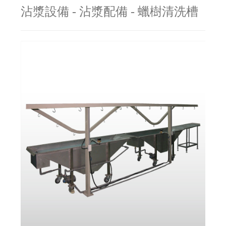
沾漿設備 - 沾漿配備 - 蠟樹清洗槽