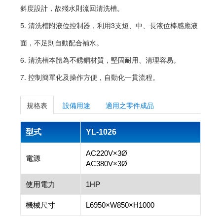
斜度設計，故殘水則流回清洗槽。
5. 清洗槽附液位控制器，利用3支短、中、長液位棒感應液
面，不足則自動配合補水。
6. 清洗槽本體為不銹鋼材質，堅固耐用、清理容易。
7. 控制簡單化及操作方便，自動化一貫流程。
規格表
設備用途
適用之零件成品
型式
YL-1026
AC220V×3Ø
電源
AC380V×3Ø
使用電力
1HP
機械尺寸
L6950×W850×H1000